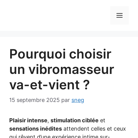
Aller
au
MEN
contenu
Pourquoi choisir
un vibromasseur
va-et-vient ?
15 septembre 2025
par
sneg
Plaisir intense
,
stimulation ciblée
et
sensations inédites
attendent celles et ceux
qui rêvent d’une expérience intime sur-