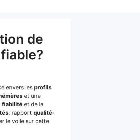
tion de
fiable?
ce envers les
profils
phémères
et une
a
fiabilité
et de la
ités
, rapport
qualité-
r le voile sur cette