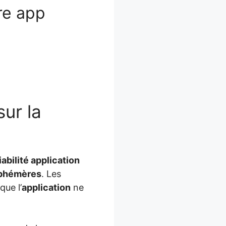
ure app
sur la
iabilité application
éphémères
. Les
que l’
application
ne