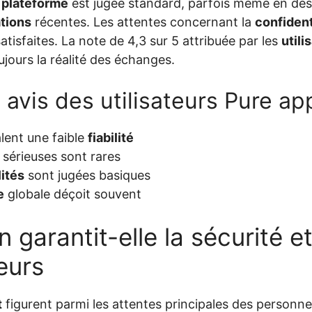
a
plateforme
est jugée standard, parfois même en de
tions
récentes. Les attentes concernant la
confident
atisfaites. La note de 4,3 sur 5 attribuée par les
utili
oujours la réalité des échanges.
avis des utilisateurs Pure ap
lent une faible
fiabilité
sérieuses sont rares
ités
sont jugées basiques
e
globale déçoit souvent
n garantit-elle la sécurité e
teurs
t
figurent parmi les attentes principales des personnes