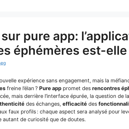
sur pure app: l’applica
es éphémères est-elle 
neg
ouvelle expérience sans engagement, mais la méfian
es
freine l’élan ?
Pure app
promet des
rencontres é
ée, mais derrière l’interface épurée, la question de l
thenticité
des échanges,
efficacité
des
fonctionnal
aux faux profils : chaque aspect sera analysé pour leve
e autant de curiosité que de doutes.