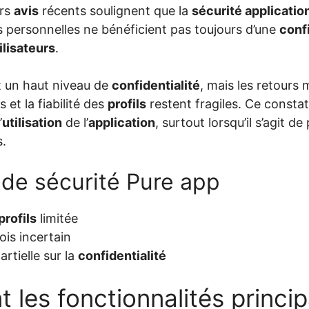
urs
avis
récents soulignent que la
sécurité applicatio
 personnelles ne bénéficient pas toujours d’une
confi
ilisateurs
.
 un haut niveau de
confidentialité
, mais les retours
et la fiabilité des
profils
restent fragiles. Ce consta
’
utilisation
de l’
application
, surtout lorsqu’il s’agit d
s.
 de sécurité Pure app
profils
limitée
ois incertain
rtielle sur la
confidentialité
t les fonctionnalités princi