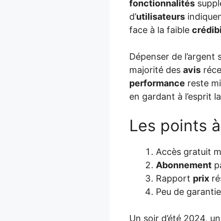
fonctionnalités
suppl
d’
utilisateurs
indiquen
face à la faible
crédibi
Dépenser de l’argent 
majorité des
avis
réce
performance
reste mi
en gardant à l’esprit l
Les points à
Accès gratuit 
Abonnement
pa
Rapport
prix
ré
Peu de garantie
Un soir d’été 2024, un