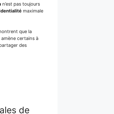
n
n’est pas toujours
dentialité
maximale
 montrent que la
t amène certains à
e partager des
pales de