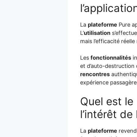
l’applicatio
La
plateforme
Pure ap
L’
utilisation
s’effectue
mais l’efficacité réel
Les
fonctionnalités
in
et d’auto-destruction
rencontres
authentiqu
expérience passagère
Quel est le
l’intérêt d
La
plateforme
revendiq