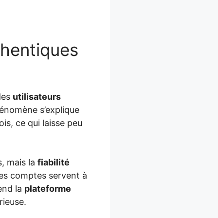
thentiques
des
utilisateurs
hénomène s’explique
is, ce qui laisse peu
, mais la
fiabilité
des comptes servent à
rend la
plateforme
rieuse.