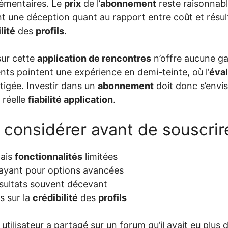
émentaires. Le
prix
de l’
abonnement
reste raisonnabl
t une déception quant au rapport entre coût et résul
lité
des
profils
.
sur cette
application de rencontres
n’offre aucune ga
nts pointent une expérience en demi-teinte, où l’
éval
tigée. Investir dans un
abonnement
doit donc s’envi
a réelle
fiabilité application
.
 considérer avant de souscrir
mais
fonctionnalités
limitées
yant pour options avancées
sultats souvent décevant
s sur la
crédibilité
des
profils
 utilisateur a partagé sur un forum qu’il avait eu plus