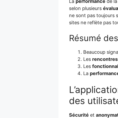
La
performance
de l
selon plusieurs
évalua
ne sont pas toujours s
sites ne reflète pas t
Résumé des 
Beaucoup signa
Les
rencontres
Les
fonctionnal
La
performanc
L’applicatio
des utilisa
Sécurité
et
anonyma