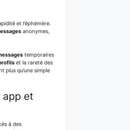
apidité et l’éphémère.
essages
anonymes,
messages
temporaires
profils
et la rareté des
nt plus qu’une simple
e app et
cès à des