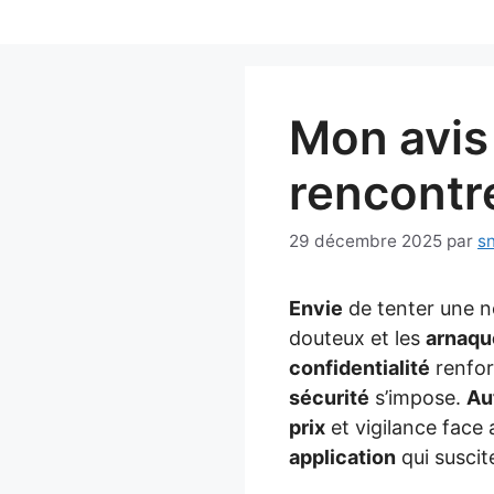
Aller
au
contenu
Mon avis 
rencontr
29 décembre 2025
par
s
Envie
de tenter une n
douteux et les
arnaqu
confidentialité
renforc
sécurité
s’impose.
Au
prix
et vigilance face 
application
qui suscit