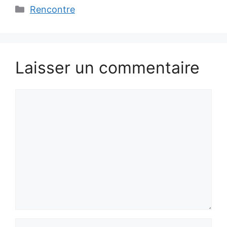
Catégories
Rencontre
Laisser un commentaire
Commentaire
Nom