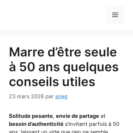
Aller
au
MEN
contenu
Marre d’être seule
à 50 ans quelques
conseils utiles
23 mars 2026
par
sneg
Solitude pesante
,
envie de partage
et
besoin d’authenticité
s’invitent parfois à 50
ans, laissant un vide que rien ne semble