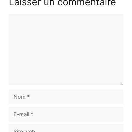
Laisser un commentaire
Commentaire
Nom
E-
mail
Site