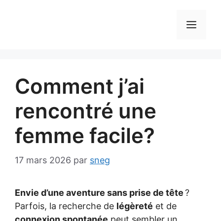
Aller
au
MEN
contenu
Comment j’ai
rencontré une
femme facile?
17 mars 2026
par
sneg
Envie d’une aventure sans prise de tête
?
Parfois, la recherche de
légèreté
et de
connexion spontanée
peut sembler un