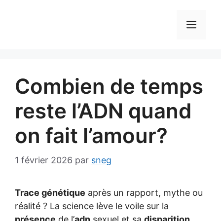
Aller
au
MEN
contenu
Combien de temps
reste l’ADN quand
on fait l’amour?
1 février 2026
par
sneg
Trace génétique
après un rapport, mythe ou
réalité ? La science lève le voile sur la
présence
de l’
adn
sexuel et sa
disparition